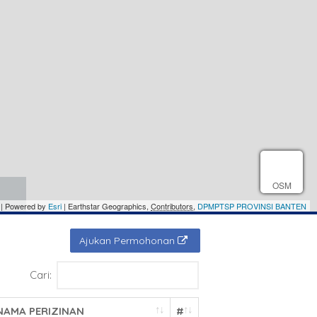
OSM
| Powered by
Esri
|
Earthstar Geographics
,
Contributors
,
DPMPTSP PROVINSI BANTEN
Ajukan Permohonan
Cari:
NAMA PERIZINAN
#