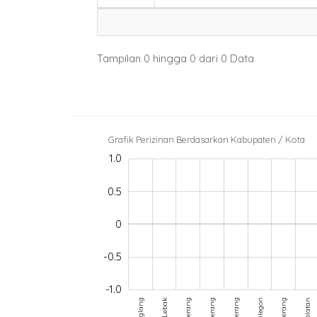
Tampilan 0 hingga 0 dari 0 Data
Grafik Perizinan Berdasarkan Kabupaten / Kota
1.0
-2.0
-1.5
1.5
0.5
0
-0.5
-0.5
-1.0
Kab. Lebak