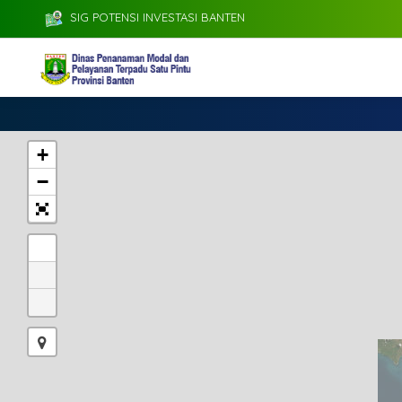
SIG POTENSI INVESTASI BANTEN
+
−